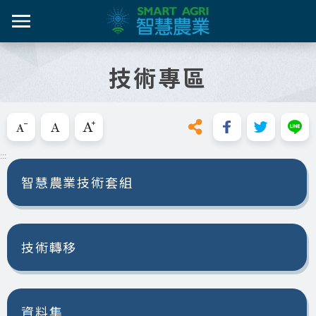
跳
到
主
智農百
智農新
農糧產
產業紀
智慧農
要
技術專區
內
智農是什麼
容
活動課
漁產業
技術介
技術轉
區
知識專區
塊
跳過此工具列請按[Enter]，繼續則按[Tab]
畜禽產
資料集
新知與活動
目前在"新知與活動"單元，包含以下幾個分類：
:::
亮點專
推動實例
智慧農業技術套組
十年築底
影音區
技術轉移
技服專區
技術專區
資料集