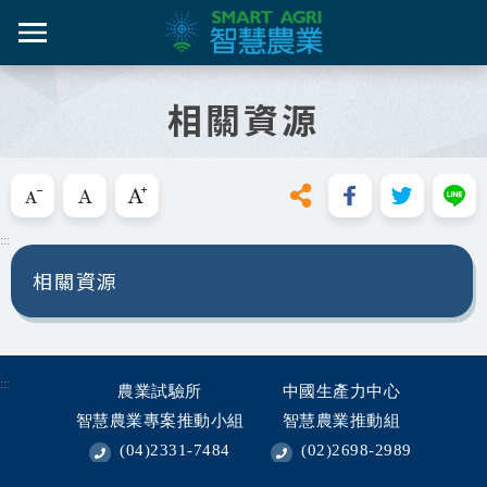
跳
到
主
智農百
智農新
農糧產
產業紀
智慧農
要
相關資源
內
智農是什麼
容
活動課
漁產業
技術介
技術轉
區
知識專區
塊
跳過此工具列請按[Enter]，繼續則按[Tab]
畜禽產
資料集
新知與活動
目前在"新知與活動"單元，包含以下幾個分類：
:::
亮點專
推動實例
相關資源
十年築底
影音區
技服專區
:::
農業試驗所
中國生產力中心
智慧農業專案推動小組
智慧農業推動組
技術專區
(04)2331-7484
(02)2698-2989