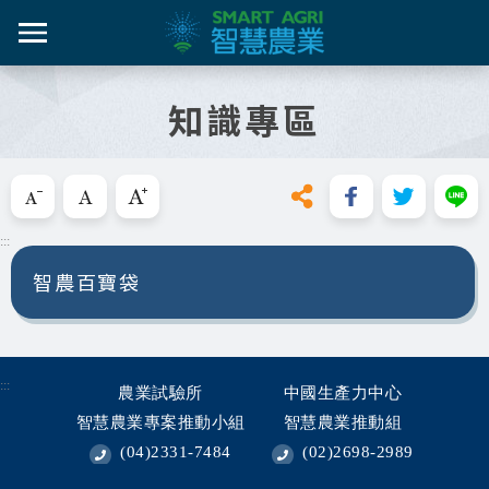
跳
到
主
智農百
智農新
農糧產
產業紀
智慧農
要
知識專區
內
智農是什麼
容
活動課
漁產業
技術介
技術轉
區
知識專區
塊
跳過此工具列請按[Enter]，繼續則按[Tab]
畜禽產
資料集
新知與活動
目前在"新知與活動"單元，包含以下幾個分類：
:::
亮點專
推動實例
智農百寶袋
十年築底
影音區
技服專區
:::
農業試驗所
中國生產力中心
智慧農業專案推動小組
智慧農業推動組
技術專區
(04)2331-7484
(02)2698-2989