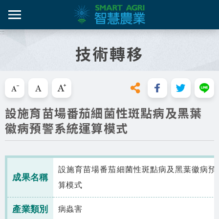
跳
到
主
:::
智農百
智農新
農糧產
產業紀
智慧農
要
技術轉移
內
智農是什麼
容
活動課
漁產業
技術介
技術轉
區
知識專區
塊
跳過此工具列請按[Enter]，繼續則按[Tab]
畜禽產
資料集
新知與活動
設施育苗場番茄細菌性斑點病及黑葉
亮點專
徽病預警系統運算模式
推動實例
十年築底
影音區
設施育苗場番茄細菌性斑點病及黑葉徽病預
技服專區
成果名稱
算模式
技術專區
產業類別
病蟲害