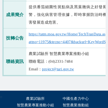
相關資源
提供番茄細菌性斑點病及黑葉黴病之好發風
智慧農業生態圈 FB
成果簡介
警，強化病害管理依據，即時掌握防治時機
害發展造成危害。
網站導覽
https://tatm.moa.gov.tw/Home/TechTranData.asp
English
技轉公告
attno=11975&tecno=4407&backurl=KeyWordSea
農業試驗所 智慧農業專案推動小組
聯絡資訊
聯絡電話：(04)2331-7484
Email：
project@tari.gov.tw
:::
農業試驗所
中國生產力中心
智慧農業專案推動小組
智慧農業推動組