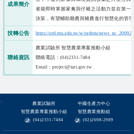
相關資源
成果簡介
者能即時掌握家禽與仔豬之活動力並在第一
智慧農業生態圈 FB
決策，有望輔助雞農與豬農進行智慧化的管理
網站導覽
技轉公告
https://ord.ntu.edu.tw/w/ordntu/news_nc_2009
English
農業試驗所 智慧農業專案推動小組
聯絡資訊
聯絡電話：(04)2331-7484
Email：project@tari.gov.tw
:::
農業試驗所
中國生產力中心
智慧農業專案推動小組
智慧農業推動組
(04)2331-7484
(02)2698-2989