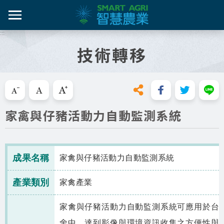
跳
到
主
:::
智農百
智農新
農糧產
產業紀
智慧農
要
技術轉移
內
智農是什麼
容
活動課
漁產業
技術介
技術轉
區
知識專區
塊
跳過此工具列請按[Enter]，繼續則按[Tab]
畜禽產
資料集
新知與活動
家禽與仔豬活動力自動監測系統
亮點專
推動實例
十年築底
影音區
成果名稱
家禽與仔豬活動力自動監測系統
技服專區
產業類別
家禽產業
技術專區
家禽與仔豬活動力自動監測系統可應用於台
舍中，達到影像與環境資訊收集之方便性與