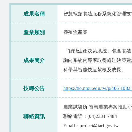
成果名稱
智慧蝦類養殖服務系統化管理技
產業類別
養殖漁產業
「智能生產決策系統」包含養殖
成果簡介
詢向系統內專家取得處理決策建
科學與智能快速紮根及成長。
技轉公告
https://tlo.ntou.edu.tw/p/406-10
農業試驗所 智慧農業專案推動
聯絡資訊
聯絡電話：(04)2331-7484
Email：project@tari.gov.tw