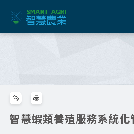
跳
到
主
要
內
:::
容
區
塊
跳過此工具列請按[Enter]，繼續則按[Tab]
智慧蝦類養殖服務系統化