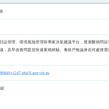
術
日誌管理、環境風險管理與專家決策建議平台，透過醫病問診
議，及早改善問題並快速累積經驗。養殖戶無論身在何處僅需
82-99849,r1247.php?Lang=zh-tw
小組