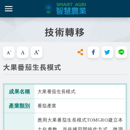
跳
到
主
:::
智農百
智農新
農糧產
產業紀
智慧農
要
技術轉移
內
智農是什麼
容
活動課
漁產業
技術介
技術轉
區
知識專區
塊
跳過此工具列請按[Enter]，繼續則按[Tab]
畜禽產
資料集
新知與活動
大果番茄生長模式
亮點專
推動實例
十年築底
影音區
成果名稱
大果番茄生長模式
技服專區
產業類別
番茄產業
技術專區
應用大果番茄生長模式TOMGRO建立本
土化參數，並依據田間操作方式，微調