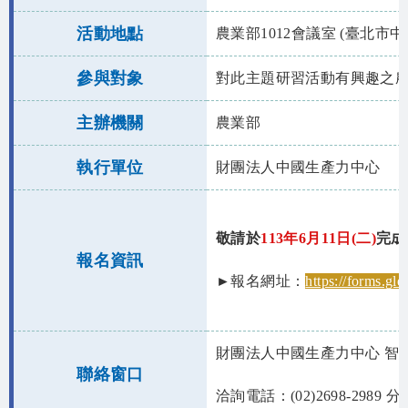
活動地點
農業部1012會議室 (臺北市中
參與對象
對此主題研習活動有興趣之
主辦機關
農業部
執行單位
財團法人中國生產力中心
敬請於
113年6月11日(二)
完成
報名資訊
►報名網址：
https://forms.
財團法人中國生產力中心 智
聯絡窗口
洽詢電話：(02)2698-2989 