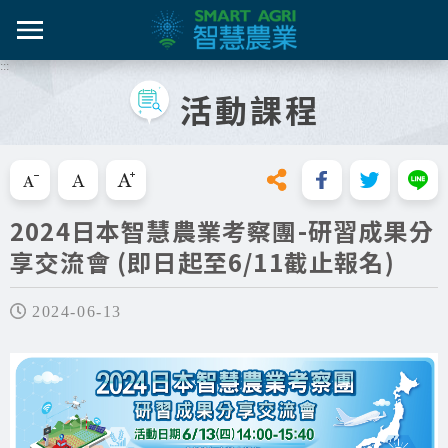
跳
到
主
:::
智農百
智農新
農糧產
產業紀
智慧農
要
活動課程
內
智農是什麼
容
活動課
漁產業
技術介
技術轉
區
知識專區
塊
跳過此工具列請按[Enter]，繼續則按[Tab]
畜禽產
資料集
新知與活動
2024日本智慧農業考察團-研習成果分
亮點專
享交流會 (即日起至6/11截止報名)
推動實例
十年築底
影音區
2024-06-13
技服專區
技術專區