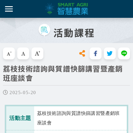
跳
到
主
:::
智農百
智農新
農糧產
產業紀
智慧農
要
活動課程
內
智農是什麼
容
活動課
漁產業
技術介
技術轉
區
知識專區
塊
跳過此工具列請按[Enter]，繼續則按[Tab]
畜禽產
資料集
新知與活動
荔枝技術諮詢與質譜快篩講習暨產銷
亮點專
班座談會
推動實例
十年築底
影音區
2025-05-20
技服專區
荔枝技術諮詢與質譜快篩講習暨產銷班
活動主題
技術專區
座談會