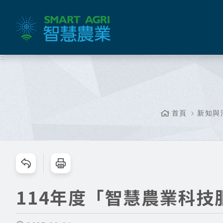
跳
到
主
要
內
:::
容
區
塊
首頁
新知與
跳過此工具列請按[Enter]，繼續則按[Tab]
114年度「智慧農業科技