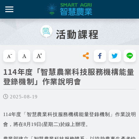
跳
到
主
:::
智農百
智農新
農糧產
產業紀
智慧農
要
活動課程
內
智農是什麼
容
活動課
漁產業
技術介
技術轉
區
知識專區
塊
跳過此工具列請按[Enter]，繼續則按[Tab]
畜禽產
資料集
新知與活動
114年度「智慧農業科技服務機構能量
亮點專
登錄機制」作業說明會
推動實例
十年築底
影音區
2025-08-19
技服專區
114年度「智慧農業科技服務機構能量登錄機制」作業說明
會，將在8月19日(星期二)於線上辦理。
技術專區
農業部建立「智慧農業科技服務體系」以協助農事生產者快