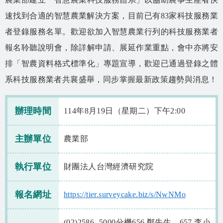
相關資源
速找到合適的智慧農業解決方案，目前已有83家科技服務業
智慧農業生態圈 FB
者登錄服務名單。歡迎欲加入智慧農業行列的科技服務業者
報名聆聽說明會，除詳解申請、展延作業重點，會中亦將安
網站導覽
排「智農資料格式標準化」專題宣導，歡迎已通過登錄之體
English
系科技服務業者共襄盛舉，同步掌握最新政策趨勢與消息！
辦理時間
114年8月19日（星期二）下午2:00
主辦單位
農業部
執行單位
財團法人台灣經濟研究院
報名網址
https://tier.surveycake.biz/s/NwNMo
(02)2586 -5000分機656 鄭先生、657 李小