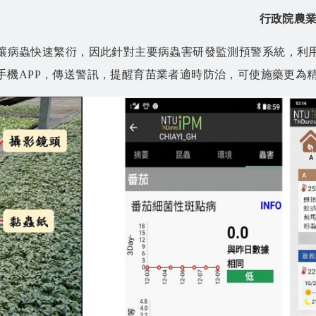
行政院農業
讓病蟲快速繁衍，因此針對主要病蟲害研發監測預警系統，利
手機APP，傳送警訊，提醒育苗業者適時防治，可使施藥更為