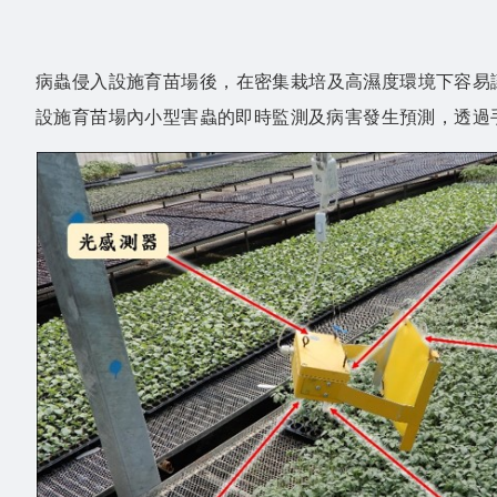
病蟲侵入設施育苗場後，在密集栽培及高濕度環境下容易
設施育苗場內小型害蟲的即時監測及病害發生預測，透過