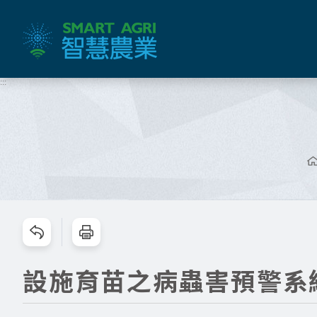
跳
到
主
要
內
:::
容
區
塊
跳過此工具列請按[Enter]，繼續則按[Tab]
設施育苗之病蟲害預警系