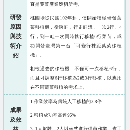
相關資源
直是葉菜產業殷切所需。
智慧農業生態圈 FB
研發
桃園場從民國102年起，便開始積極研發葉
原因
菜移植機，從跨畦，行走畦溝，一次2行、4
網站導覽
與技
行，到一畦一次同時執行移植6行菜苗，成
English
術介
功開發臺灣第一台「可變行株距葉菜移植
紹
機」。
相較過去的移植機，不僅可一次移植6行，
而且可調整6行移植為2或3行移植，以應用
在不同蔬菜移植的需求上。
1.作業效率為傳統人工移植的3.8倍
成果
2.移植成功率高達95%
及效
益
3. 1人駕駛，2人以坐式進行供苗作業，省工