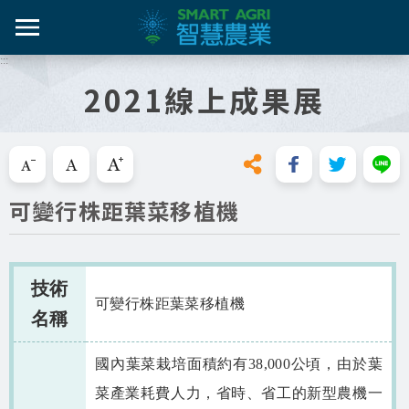
跳
到
主
:::
智農百
智農新
農糧產
產業紀
智慧農
要
2021線上成果展
內
智農是什麼
容
活動課
漁產業
技術介
技術轉
區
知識專區
塊
跳過此工具列請按[Enter]，繼續則按[Tab]
畜禽產
資料集
新知與活動
可變行株距葉菜移植機
亮點專
推動實例
十年築底
影音區
技術
可變行株距葉菜移植機
名稱
技服專區
國內葉菜栽培面積約有38,000公頃，由於葉
技術專區
菜產業耗費人力，省時、省工的新型農機一