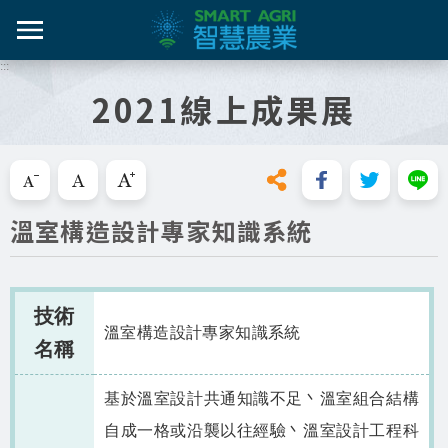
跳
到
主
:::
智農百
智農新
農糧產
產業紀
智慧農
要
2021線上成果展
內
智農是什麼
容
活動課
漁產業
技術介
技術轉
區
知識專區
塊
跳過此工具列請按[Enter]，繼續則按[Tab]
畜禽產
資料集
新知與活動
溫室構造設計專家知識系統
亮點專
推動實例
十年築底
影音區
技術
溫室構造設計專家知識系統
名稱
技服專區
基於溫室設計共通知識不足丶溫室組合結構
技術專區
自成一格或沿襲以往經驗丶溫室設計工程科