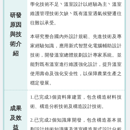
相關資源
學化技術不足丶溫室設計以經驗為主丶溫室
維護管理技術欠缺丶既有溫室遇氣候變遷往
研發
智慧農業生態圈 FB
往難以承受。
原因
網站導覽
與技
本研究整合國內外設計規範、先進技術及專
術介
English
家經驗知識，應用新式智慧化電腦輔助設計
紹
技術，開發溫室總體規劃設計專家系統。並
能對既有溫室進行維護強化設計，提升溫室
使用壽命及強化安全性，以保障農業生產之
穩定發展。
1.已完成3個資料庫建置，包含構造材料技
術、構造分析技術及構造設計技術。
成果
及效
2.已完成2個知識庫開發，包含構造基本規
益
劃設計技術知識庫及溫室構造形式設計分析