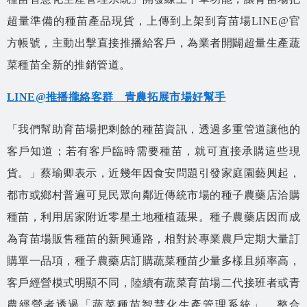
超量準備的種苗產品現貨，上傳到上架到育苗場LINE@官
方帳號，主動出擊直接推播給客戶，為業者開闢超量生產蔬
菜種苗全新的推銷管道。
LINE@推播攏絡客群 青農拓展市場好幫手
「我們幫助育苗場把剩餘的種苗資訊，透過多重管道讓他的
客戶知道；若有客戶臨時需要種苗，就可直接承購這些現
貨。」蔡瑜卿表示，近幾年因食安問題引發家庭園藝興起，
都市或鄉村普遍可見民眾向鄰近傳統市場的種子農藥店洽購
種苗，利用居家附近零星土地種植蔬果。種子農藥店因而成
為育苗場販售種苗的新興通路，相對於專業農戶定期大量訂
購單一品項，種子農藥店訂購蔬菜種苗少量多樣且頻率高，
客戶經營模式明顯不同，陸續有蔬菜育苗場二代接班者或青
農經營者透過「蔬菜種苗智慧化生產管理系統」，整合