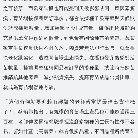
之百發芽，而發芽階段也可能受到天候影響或因土壤因素折
損，育苗場接獲農民訂單後，都會依據種子發芽率與天候狀
況調整播種數量，增加播種至少1成苗量，確保出貨時能夠
充足供應客戶預約的數量，難免會有剩餘種苗的問題。蔬菜
種苗生長速度快且不耐久放，殘貨若無法即時出售，就會很
快老化跟劣化，造成育苗場生產損失。在播種發芽後盤點活
苗數量，提前調整後續同品種訂單的播種量，或適時把餘苗
推銷給其他客戶，減少殘貨損失，提高育苗成品出貨比率，
就成為育苗場營運考驗。
「這個時候就要仰賴有經驗的老師傅掌握最佳出貨時機
了！」蔡瑜卿指出，有規模的育苗場生產品種可能超過兩三
百種，老師傅要累積經驗掌握這麼多物種的生長特性很不容
易。譬如甘藍（高麗菜）就有很多品種，不同品種所需育苗