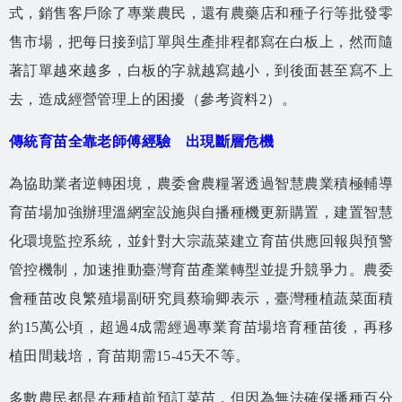
式，銷售客戶除了專業農民，還有農藥店和種子行等批發零
售市場，把每日接到訂單與生產排程都寫在白板上，然而隨
著訂單越來越多，白板的字就越寫越小，到後面甚至寫不上
去，造成經營管理上的困擾（參考資料2）。
傳統育苗全靠老師傅經驗 出現斷層危機
為協助業者逆轉困境，農委會農糧署透過智慧農業積極輔導
育苗場加強辦理溫網室設施與自播種機更新購置，建置智慧
化環境監控系統，並針對大宗蔬菜建立育苗供應回報與預警
管控機制，加速推動臺灣育苗產業轉型並提升競爭力。農委
會種苗改良繁殖場副研究員蔡瑜卿表示，臺灣種植蔬菜面積
約15萬公頃，超過4成需經過專業育苗場培育種苗後，再移
植田間栽培，育苗期需15-45天不等。
多數農民都是在種植前預訂菜苗，但因為無法確保播種百分