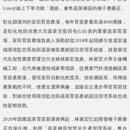
Line@線上下單功能「攏絡」兼售蔬菜種苗的種子農藥店。
彰化縣溪州的富田育苗農場，每年育苗產量高達4000萬株，
是彰化地區供應大宗蔬菜甘藍與包心白菜的重要蔬菜育苗
場，富田育苗農場負責人張勤財從2018年起陸續引進溫室遠
端環境監控系統與蔬菜種苗產銷資訊管理系統後，就發展現
代化智慧農業營運交付女婿林家宏負責。林家宏大學主修機
械工程，在汽車修護領域家學淵源，從農業門外漢接觸蔬菜
育苗產業後，發現富田自動化程度高、技術層面高，與傳統
農業截然不同，便產生濃厚興趣，追隨岳父逐步學習育苗技
術，對操控使用環境監控與蔬菜育苗產銷資訊管理系統也很
快駕輕就熟。
2020年因應蔬菜育苗新通路興起，林家宏扛起開發種子農藥
店市場任務，利用「蔬菜種苗智慧化生產管理系統」整合