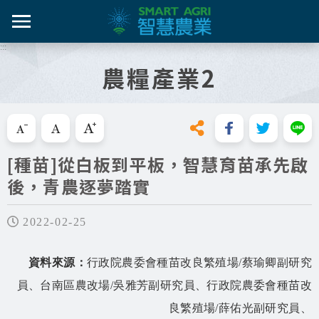
跳
到
主
:::
智農百
智農新
農糧產
產業紀
智慧農
要
農糧產業2
內
智農是什麼
容
活動課
漁產業
技術介
技術轉
區
知識專區
塊
跳過此工具列請按[Enter]，繼續則按[Tab]
畜禽產
資料集
新知與活動
[種苗]從白板到平板，智慧育苗承先啟
亮點專
後，青農逐夢踏實
推動實例
十年築底
影音區
2022-02-25
技服專區
資料來源
：
行政院農委會種苗改良繁殖場/蔡瑜卿副研究
員、台南區農改場/吳雅芳副研究員、行政院農委會種苗改
技術專區
良繁殖場/薛佑光副研究員、