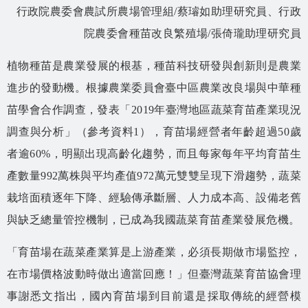
相關資源
行政院農委會農試所農場管理組/蔡璿如助理研究員、行政
院農委會種苗改良繁殖場/張倚瓏助理研究員
智慧農業生態圈 FB
植物種苗是農業發展的根基，種苗科技研發與創新則是農業
網站導覽
進步的發動機。根據農業委員會臺中區農業改良場與中華種
English
苗學會合作調查，發表「2019年臺灣地區蔬菜育苗產業現況
調查與分析」（參考資料1），育苗場經營者年齡超過50歲
者逾60%，明顯出現高齡化趨勢，而且每家每年平均育苗生
產數量992萬株與平均產值972萬元雙雙呈現下滑趨勢，蔬菜
栽培面積逐年下降、經驗傳承斷層、人力成本高、設備老舊
與缺乏總量管控機制，已成為我國蔬菜育苗產業發展危機。
「育苗場在蔬菜產業算是上游產業，必須長期做市場監控，
在市場價格波動時做出適當回應！」但臺灣蔬菜育苗協會理
事謝悉文指出，國內育苗場到目前還是採取傳統的經營模