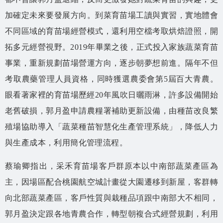
加確定未來要發展方向。到菜育苗場工讀與實習，實地體會
不同區域的育苗場經營模式，還利用空檔考取烘焙證照，開
拓多元經營視野。2019年畢業之後，正式投入家族蔬菜育苗
事業，重新規劃苗場營運方向，逐步朝夢想前進。隔年不但
考取農藥管理人員資格，同時獲選農委會第5屆百大青農。
眼看著家裡的育苗場歷經20年風吹日曬雨淋，許多設備開始
老舊破損，郭月盈申請農糧署補助更新設備，由種苗改良繁
殖場協助導入「蔬菜種苗智慧化生產管理系統」，降低人力
與生產成本，利用簡化管理流程。
蔡瑜卿指出，采禾育苗場客戶群原本以中南部蔬菜產區為
主，因場區配合桃園航空城計畫從大園遷移到新屋，客群轉
向北部蔬菜產區，客戶性質與栽種品項跟中南部大不相同，
郭月盈決定跟各地青農合作，轉型朝複合式經營規劃，利用