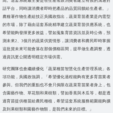
高。這套系統最主要是在生產者跟消費者建立有效的溝通對
話平台，同時讓消費者即時把產品的品質回饋給生產者。」
農糧署作物生產組技正吳國政指出，蔬菜育苗產業是內需型
的市場，除了藉由這套系統精準建立蔬菜育苗供應系統，也
希望能夠發揮更多效益，譬如蒐集育苗資訊並及時公佈，預
測未來2、3個月的蔬菜供貨情形，讓消費者和農民即時掌握
這批貨未來可能會落在那個價格區間，提早做生產調整，透
過資訊更公開透明穩定市場供需。
研究團隊也會繼續優化「蔬菜種苗智慧化生產管理系統」各
項功能，吳國政強調，「希望優化過程能夠有更多育苗業者
參與。但我們的重點也不會只侷限在蔬菜育苗業者身上，包
含園藝作物、草花類和果樹類，譬如香蕉與木瓜等，都是透
過育苗提供種苗給農民種植，希望這套系統服務範圍能夠擴
及到果樹類和園藝作物類，是我們未來的目標。」