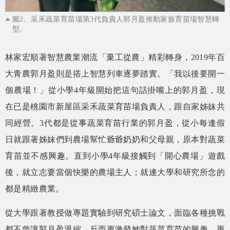
圖2、采禾蔬菜育苗場第3代負責人郭月盈推動家族育苗場智慧轉
型。
林家宏順著智慧農業潮流「棄工從農」精彩轉身，2019年百
大青農郭月盈則是搭上智慧列車逐夢踏實。「我以後要開一
個農場！」從小學4年級開始把這句話掛嘴上的郭月盈，現
在已是桃園市新屋區采禾蔬菜育苗場負責人，跟自家姊妹共
同經營。3代都是從事蔬菜育苗行業的郭月盈，從小每逢假
日就跟著姊妹們到農場幫忙爺爺奶奶和父母親，原本對蔬菜
育苗並不感興趣。直到小學4年級接觸到「開心農場」遊戲
後，就立志要當個快樂的農場主人；就連大學和研究所念的
都是精緻農業。
從大學跟著教授做專題實驗到研究碩士論文，面臨各種挑戰
都不曾讓郭月盈退縮，反而更激發她對蔬菜育苗的興趣，更