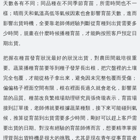
天數各有不同；同品種在不同季節育苗，所需時間也不一
樣；晴雨天和氣溫高低等氣候因素也會影響育苗天數，進而
影響出貨時機，全要靠老師傅經驗判斷從育種到出貨需要多
少時間，規畫在什麼時候播種育苗，才能夠按照客戶預定日
期出貨。
把握在種苗發育狀況最好的狀況出貨，對農田間栽培很重
要。蔬菜播種育苗要等到種子發芽長出根，把穴盤裡的土壤
完全包覆，才能從格子拿出來，避免因未完整包覆而受傷；
偏偏格子裡面空間有限，根在裡面長過久就會老化，影響菜
苗的品質。種苗改良繁殖場助理研究員張倚瓏表示，育苗場
接到訂單後，老師傅就要根據蔬菜種類，接下來可能碰到氣
候，推算從育苗到出貨需要多少時間，剛好可以趕上客戶需
要出貨的日期。對沒有經驗的育苗師傅而言，想要精準掌握
理貨與出貨時機是很大的挑戰，尤其是現在青年從事育苗者