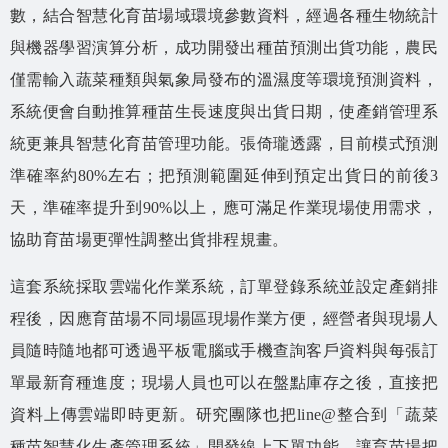
數，結合智慧化育苗場域環境參數資料，經過各種生物統計
與機器學習演算分析，成功開發出種苗預測出貨功能，農民
僅需輸入蔬菜種類與氣象局發布的溫濕度等環境預測資料，
系統便會自動推算種苗生長速度與出貨日期，使產銷管理系
統更兼具智慧化育苗管理功能。張倚瓏透露，目前模式預測
準確率約80%左右；把預測範圍延伸到預定出貨日的前後3
天，準確率提升到90%以上，應可滿足作業現場使用需求，
協助育苗場更彈性調整出貨排程規畫。
這套系統採取雲端化作業系統，訂單登錄系統並設定產銷排
程後，因應育苗場不同場區現場作業方便，經營者與現場人
員隨時隨地都可透過平板電腦或手機查詢客戶資料與每張訂
單最新育種進度；現場人員也可以在盤點庫存之後，直接把
資料上傳雲端即時更新。研究團隊也把line@整合到「蔬菜
種苗智慧化生產管理系統」開發線上下單功能，讓育苗場把