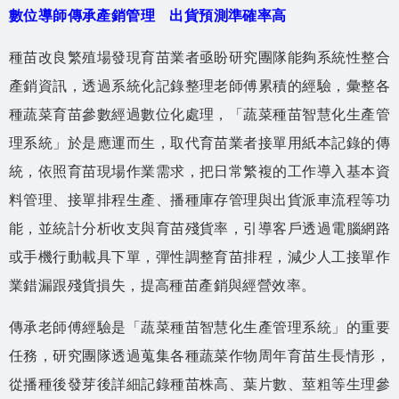
數位導師傳承產銷管理 出貨預測準確率高
種苗改良繁殖場發現育苗業者亟盼研究團隊能夠系統性整合
產銷資訊，透過系統化記錄整理老師傅累積的經驗，彙整各
種蔬菜育苗參數經過數位化處理，「蔬菜種苗智慧化生產管
理系統」於是應運而生，取代育苗業者接單用紙本記錄的傳
統，依照育苗現場作業需求，把日常繁複的工作導入基本資
料管理、接單排程生產、播種庫存管理與出貨派車流程等功
能，並統計分析收支與育苗殘貨率，引導客戶透過電腦網路
或手機行動載具下單，彈性調整育苗排程，減少人工接單作
業錯漏跟殘貨損失，提高種苗產銷與經營效率。
傳承老師傅經驗是「蔬菜種苗智慧化生產管理系統」的重要
任務，研究團隊透過蒐集各種蔬菜作物周年育苗生長情形，
從播種後發芽後詳細記錄種苗株高、葉片數、莖粗等生理參