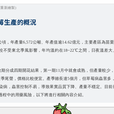
究重新繪製)
莓生產的概況
，年產量6,572公噸、年產值逾14.62億元，主要產區為苗栗縣，占
面環山，較不受東北季風影響，年均溫約在18~22℃之間，日夜
收期分成四期開花結果，第一期11月中就會成熟，但產量較少，產
產季尾聲，價格比較便宜。產季雖長達5個月，但草莓病蟲害多
染病，蟲害控制不易，導致果實品質下降、產量不穩定。目前
過程中的用藥風險，以下將進行相關內容介紹。