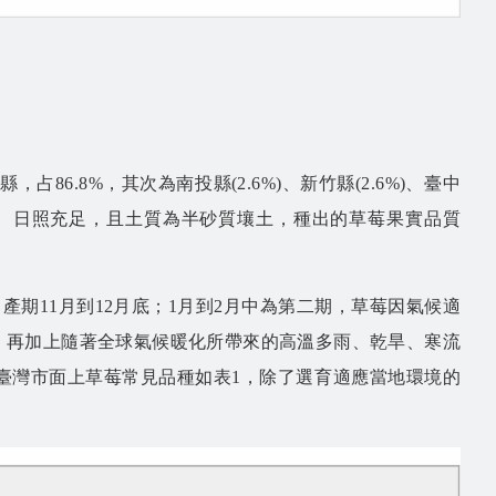
86.8%，其次為南投縣(2.6%)、新竹縣(2.6%)、臺中
溫差大、日照充足，且土質為半砂質壤土，種出的草莓果實品質
期11月到12月底；1月到2月中為第二期，草莓因氣候適
，再加上隨著全球氣候暖化所帶來的高溫多雨、乾旱、寒流
臺灣市面上草莓常見品種如表1，除了選育適應當地環境的