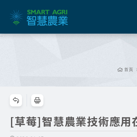
跳
到
主
要
內
:::
容
區
塊
首頁
跳過此工具列請按[Enter]，繼續則按[Tab]
[草莓]智慧農業技術應用