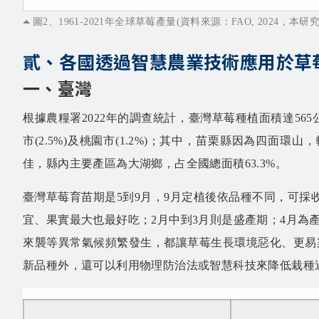
圖2、1961-2021年全球草莓產量(資料來源：FAO, 2024，本研
貳、各國透過智慧農業技術應用於草
一、臺灣
根據農糧署2022年的調查統計，臺灣草莓種植面積達565公頃
市(2.5%)及桃園市(1.2%)；其中，苗栗縣因為四
佳，縣內主要產區為大湖鄉，占全國總面積63.3%。
臺灣草莓育苗期是5到9月，9月定植後依品種不同，可採
宜、果實最大也最好吃；2月中到3月則是盛產期；4月為
來襲等異常氣候頻繁發生，都讓草莓生長環境惡化、更易
新品種外，還可以利用物理防治法或智慧科技來降低栽種