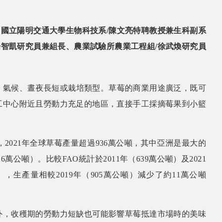
、
國立陽明交通大學生物科技系/陳文亮特聘教授兼生科副系
楊智凱研究員兼組長、
農業試驗所農業工程組/徐武煥研究員
拔、氣候、晝夜長短或栽培類型。草莓的商業用途廣泛，既可
工中心附近且勞動力充足的地區，直接手工採摘莓果到小籃
統計資料(圖1、2)，2021年全球草莓產量超過936萬公噸，其中亞洲是最大的
公噸）。比較FAO統計於2011年（639萬公噸）及2021
），生產量相較2019年（905萬公噸）減少了約11萬公噸
外，收穫期的勞動力短缺也可能影響草莓抵達市場時的美味