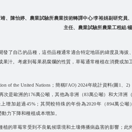
育靖、陳怡婷、
農業試驗所農業技術轉譯中心/李裕娟副研究員
主任
、
農業試驗所農業工程組/
世紀開發了自己的品種，這些品種通常適合特定地區的緯度及海
成果汁。考慮到莓果易腐爛的性質，草莓通常種植在消費或加
ization of the United Nations；簡稱FAO) 2024年
次是歐洲的176萬公噸，其他為非洲（83萬公噸）和大洋洲（6萬
上增加超過45%；其間較特殊的年份為2020年（894萬公噸
以及勞動力下降和種植成本增加。
種植的草莓常受到不良氣候環境和土壤傳播病蟲害的影響；此