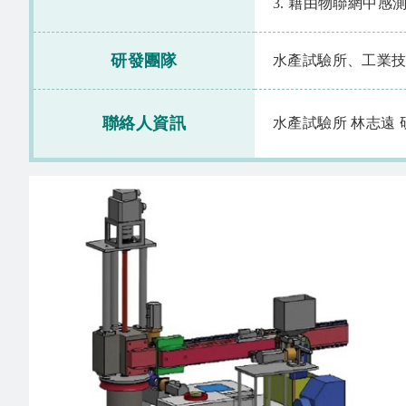
3. 藉由物聯網中
研發團隊
水產試驗所、工業
聯絡人資訊
水產試驗所 林志遠 研究員