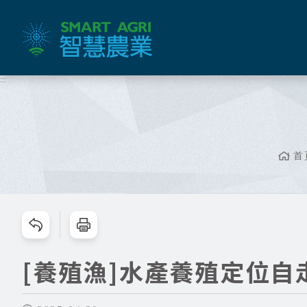
跳
到
主
要
內
:::
容
區
塊
首
跳過此工具列請按[Enter]，繼續則按[Tab]
[養殖漁]水產養殖定位