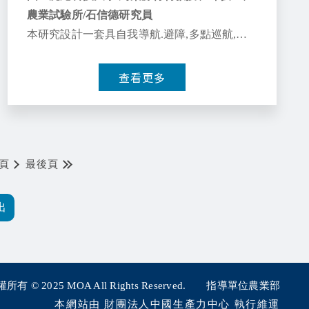
農業試驗所/石信德研究員
本研究設計一套具自我導航.避障,多點巡航,杏
鮑菇數量計算,環境資料蒐集的自主移動式平
台，可用於菇類栽培場域巡檢，取代人工巡
查看更多
檢，克服勞動力欠缺問題。本研究的自主移動
平台，基於ROS (Robot Operating System)架
構，整合移動式底盤，光達的場域製圖，ROS
導航套件導航規劃，機械手臂控制，攝影機節
頁
最後頁
點，熱顯像感測器節點而構成。移動平台上另
有智慧物聯感測模組，即時感測溫濕度及二氧
化碳濃度等環境資料，同時將資料存於網路資
料庫內。環境資料可經IFTTT，以LINE通知管
理者。環境資料可用視化軟體(Grafana)，以圖
表呈現。本研究平台拍攝的照片，透過自行訓
練的YOLO V4 神經網路模型，進行辨識及數量
所有 © 2025
MOA All Rights Reserved.
指導單位農業部
的計算，來達到杏鮑菇生產數量預測的目的。
本網站由 財團法人中國生產力中心 執行維運