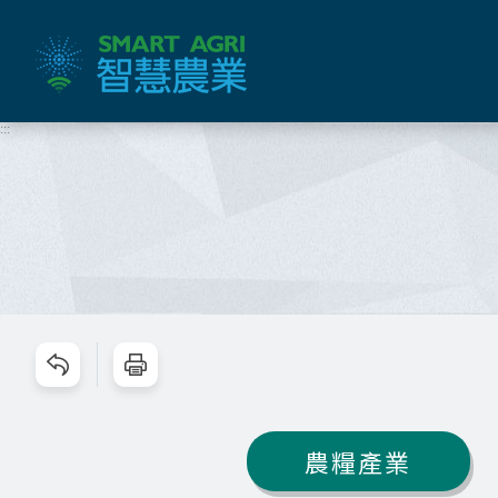
跳
到
主
要
內
:::
容
區
塊
跳過此工具列請按[Enter]，繼續則按[Tab]
農糧產業