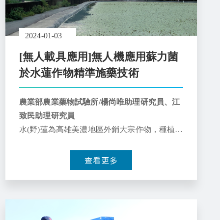
2024-01-03
[無人載具應用]無人機應用蘇力菌
於水蓮作物精準施藥技術
農業部農業藥物試驗所/楊尚唯助理研究員、江
致民助理研究員
水(野)蓮為高雄美濃地區外銷大宗作物，種植面
積漸增，為達精準用藥及省工目的，藉無人機
精準施藥驗證試驗評估藥效，建立無人機施藥
查看更多
技術之參數搭配蘇力菌並導入水蓮產業，提高
施作效率並收害蟲防治之效。