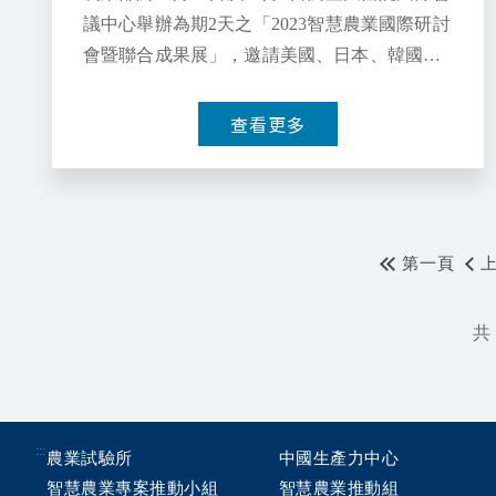
議中心舉辦為期2天之「2023智慧農業國際研討
會暨聯合成果展」，邀請美國、日本、韓國、
新加坡及我國農業等15位產業專家......
查看更多
第一頁
共 
:::
農業試驗所
中國生產力中心
智慧農業專案推動小組
智慧農業推動組