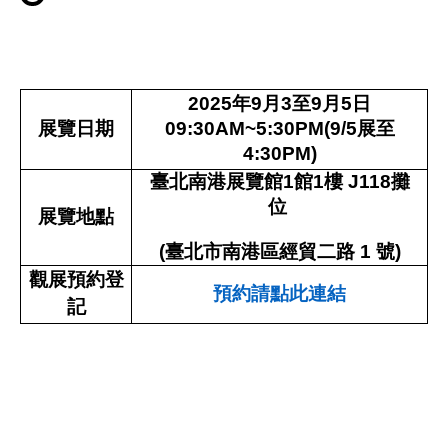
2025
年
9
月
3
至
9
月
5
日
展覽日期
09:30AM~5:30PM(9/5
展至
4:30PM)
臺北南港展覽館
1
館
1
樓
J118
攤
位
展覽地點
(
臺北市南港區經貿二路
1
號
)
觀展預約登
預約
請
點
此
連結
記