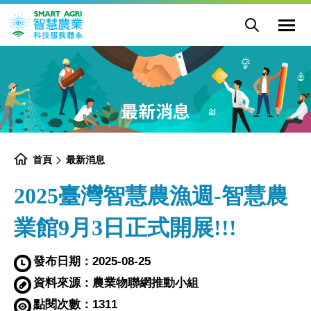
2025
網
臺
展
站
灣
開
主
選
智
網
選
單
慧
站
單
開
農
搜
關
漁
尋
週-
智
慧
農
業
館
9
月
最新消息
3
日
正
式
開
展!!!
-
最
首頁
最新消息
新
消
息
-
2025臺灣智慧農漁週-智慧農
農
業
部
智
慧
業館9月3日正式開展!!!
農
業
科
技
服
發布日期：
2025-08-25
務
體
系
專
資料來源：
農業物聯網推動小組
區
點閱次數：
1311