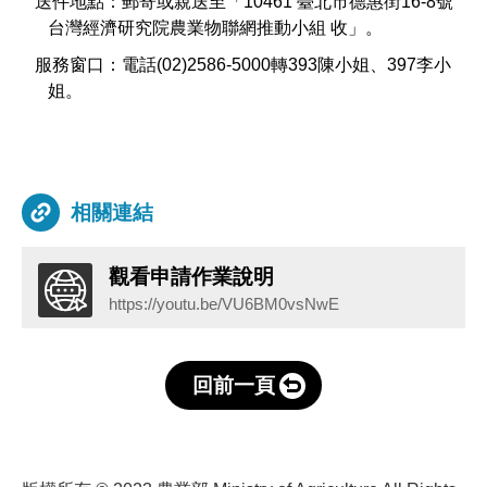
送件地點
：
郵寄或親送至「
10461
臺北市德惠街
16-8
號
台灣經濟研究院農業物聯網推動小組
收」。
服務窗口：電話
(02)2586-5000
轉
393
陳小姐、
397
李小
姐。
相關連結
觀看申請作業說明
https://youtu.be/VU6BM0vsNwE
回前一頁