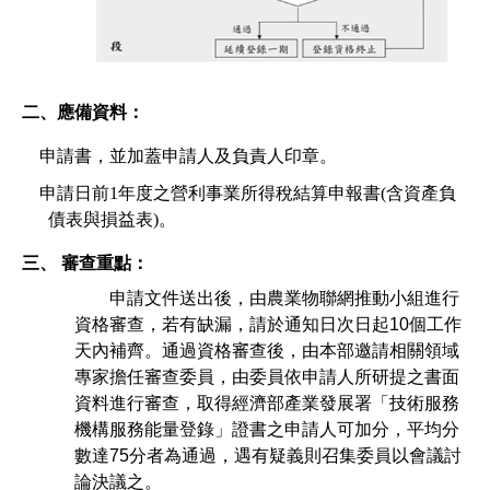
二、應備資料：
申請書，並加蓋申請人及負責人印章。
申請日前
1
年度之營利事業所得稅結算申報書
(
含資產負
債表與損益表
)
。
三、
審查重點
：
申請文件送出後，由農業物聯網推動小組進行
資格審查，若有缺漏，請於通知日次日起
10
個工作
天內補齊。通過資格審查後，由本部邀請相關領域
專家擔任審查委員，由委員依申請人所研提之書面
資料進行審查，取得經濟部產業發展署「技術服務
機構服務能量登錄」證書之申請人可加分，平均分
數達
75
分者為通過，遇有疑義則召集委員以會議討
論決議之。