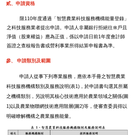
貳、
申請資格
限
110
年度通過
「智慧農業科技服務機構能量登錄」
之科技服務業者提出申請
。
申請人
非屬銀行拒絕往來戶且
淨值（股東權益）應為正值，係以申請日前
1
年度會計師
簽證之查核報告書或營利事業所得結算申報書為準。
參、
申請類別及範圍
申請人從事下列專業服務，應依本手冊之智慧農業
科技服務機構類別及服務說明
(
表
1)
，於申請書勾選其所屬
之機構類別，另說明其核心技術應用於農業領域之關係
(
圖
1)
以及農業物聯網技術應用階層
(
圖
2)
等，使審查委員得以
明確瞭解機構之農業服務能量。