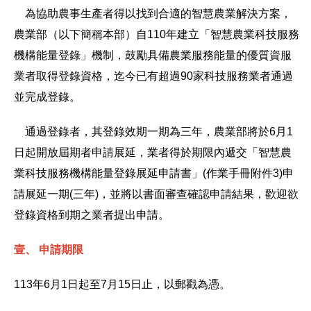
為
協助農事生產者得以找到合適的智慧農業解決方案，
農業部（以下簡稱本部）自
110
年建立「智慧農業科技服務
機構能量登錄」機制，鼓勵具備農業服務能量的優質資服
業者取得登錄資格，迄今已有超過
90
家科技服務業者通過
並完成登錄。
通過
登錄者，其登錄效期一期為三年，農業部將於
6
月
1
日起開放屆期者申請展延，業者得於期限內遞交「智慧農
業科技服務機構能量登錄展延申請書」
(
作業手冊附件
3)
申
請展延一期
(
三年
)
，並將以書面審查確認申請結果
，歡迎欲
登錄資格到期之業者提出申請
。
壹、
申請期限
113
年
6
月
1
日起至
7
月
15
日止
，
以郵戳為憑
。