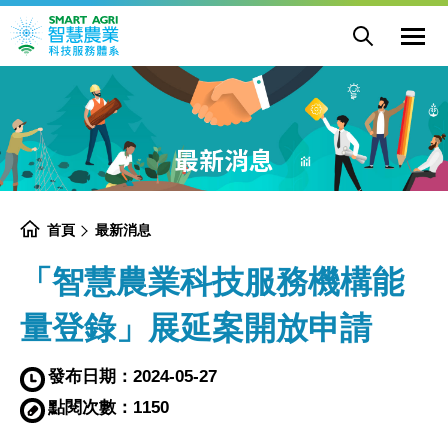
「智
網
慧
展
站
農
開
主
選
業
網
選
單
科
站
單
開
技
搜
關
服
尋
務
機
構
能
量
登
錄」
展
最新消息
延
案
開
放
申
請
-
最
首頁
最新消息
新
消
息
-
「智慧農業科技服務機構能
農
業
部
智
慧
量登錄」展延案開放申請
農
業
科
技
服
發布日期：
2024-05-27
務
體
系
專
點閱次數：
1150
區