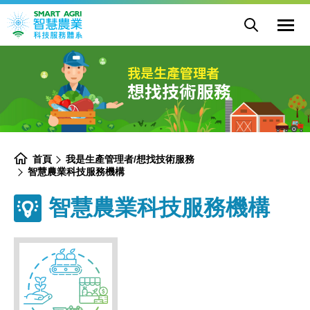
詮
網
懋
展
站
實
開
主
選
業
網
選
單
有
站
單
開
限
搜
關
公
尋
司
-
智
我是生產管理者
慧
農
想找技術服務
業
科
技
服
務
機
構
-
農
業
部
首頁
我是生產管理者/想找技術服務
智
慧
智慧農業科技服務機構
農
業
科
技
智慧農業科技服務機構
服
務
體
系
專
區