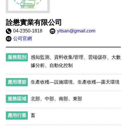
詮懋實業有限公司
聯
04-2350-1818
電
yitsan@gmail.com
絡
子
官
公司官網
電
信
網
話：
箱：
網
址：
服務類別
感知監測、資料收集/管理、雲端儲存、大數
據分析、自動化控制
應用環節
生產收穫—設施環境、生產收穫—露天環境
服務區域
北部、中部、南部、東部
應用行業
畜