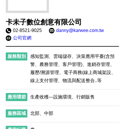
卡未子數位創意有限公司
聯
02-8521-9025
電
danny@karwee.com.tw
絡
子
官
公司官網
電
信
網
話：
箱：
網
址：
服務類別
感知監測、雲端儲存、決策應用平臺(含預
警、農務管理、客戶管理)、進銷存管理、
履歷/溯源管理、電子商務(線上商城架設、
線上支付管理、物流與配送整合..等
應用環節
生產收穫—設施環境、行銷販售
服務區域
北部、中部