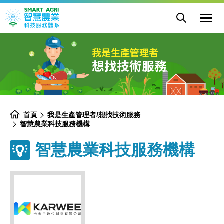
卡
網
未
展
站
子
開
主
選
數
網
選
單
位
站
單
開
創
搜
關
意
尋
有
限
公
我是生產管理者
司
-
想找技術服務
智
慧
農
業
科
技
服
務
機
構
-
首頁
我是生產管理者/想找技術服務
農
業
智慧農業科技服務機構
部
智
慧
農
智慧農業科技服務機構
業
科
技
服
務
體
系
專
區