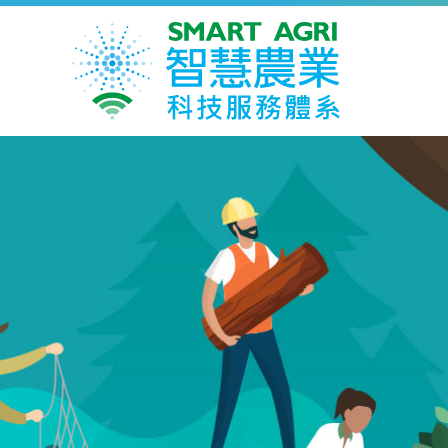
網
站
導
覽
-
農
業
到首頁
最新消息
網站導覽
聯絡我們
部
智
慧
農
業
科
技
服
務
體
系
專
區