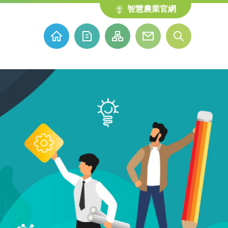
智慧農業官網
展
開
:::
網
站
搜
尋