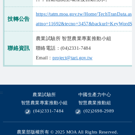
相關資源
https://tatm.moa.gov.tw/Home/TechTranData.asp
智慧農業生態圈 FB
技轉公告
attno=11692&tecno=3457&backurl=KeyWordSea
網站導覽
農業試驗所 智慧農業專案推動小組
English
聯絡資訊
聯絡電話：(04)2331-7484
Email：
project@tari.gov.tw
:::
農業試驗所
中國生產力中心
智慧農業專案推動小組
智慧農業推動組
(04)2331-7484
(02)2698-2989
農業部版權所有 © 2025
MOA All Rights Reserved.