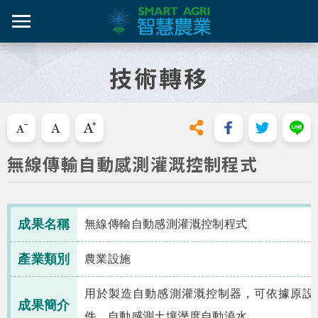
跳
到
主
:::
智農百
智農新
農糧產
產業紀
智慧農
要
技術轉移
內
智農是什麼
容
活動課
漁產業
技術介
技術轉
區
知識專區
塊
跳過此工具列請按[Enter]，繼續則按[Tab]
畜禽產
資料集
新知與活動
無線傳輸自動感測灌溉控制程式
亮點專
推動實例
十年築底
影音區
成果名稱
無線傳輸自動感測灌溉控制程式
技服專區
產業類別
農業設施
技術專區
用於製造自動感測灌溉控制器，可依據原設
成果簡介
件，自動感測土壤溼度自動澆水。