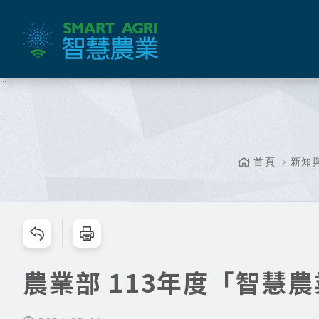
跳
到
主
要
內
:::
容
區
塊
首頁
新知
跳過此工具列請按[Enter]，繼續則按[Tab]
農業部 113年度「智慧