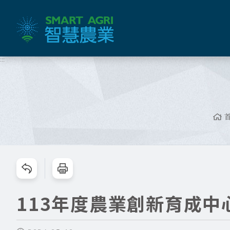
跳
到
主
要
內
:::
容
區
塊
跳過此工具列請按[Enter]，繼續則按[Tab]
113年度農業創新育成中