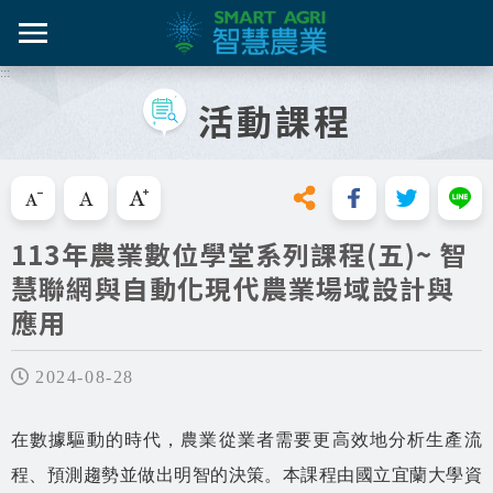
跳
到
主
:::
智農百
智農新
農糧產
產業紀
智慧農
要
活動課程
內
智農是什麼
容
活動課
漁產業
技術介
技術轉
區
知識專區
塊
跳過此工具列請按[Enter]，繼續則按[Tab]
畜禽產
資料集
新知與活動
113年農業數位學堂系列課程(五)~ 智
亮點專
慧聯網與自動化現代農業場域設計與
推動實例
十年築底
應用
影音區
2024-08-28
技服專區
在數據驅動的時代，農業從業者需要更高效地分析生產流
技術專區
程、預測趨勢並做出明智的決策。本課程由國立宜蘭大學資