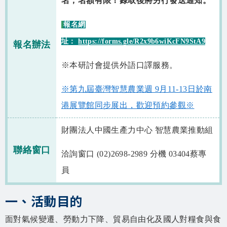
名，名額有限！錄取後將另行發送通知。
報名網
址：
https://forms.gle/R2x9b6wiKcFN9StA9
報名辦法
※本研討會提供外語口譯服務。
※第九屆臺灣智慧農業週 9月11-13日於南
港展覽館同步展出，歡迎預約參觀※
財團法人中國生產力中心 智慧農業推動組
聯絡窗口
洽詢窗口 (02)2698-2989 分機 03404蔡專
員
一、活動目的
面對氣候變遷、勞動力下降、貿易自由化及國人對糧食與食