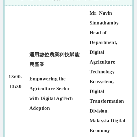
Mr. Navin
Sinnathamby,
Head of
Department,
Digital
運用數位農業科技賦能
Agriculture
農產業
Technology
13:00-
Empowering the
Ecosystem,
13:30
Agriculture Sector
Digital
with Digital AgTech
Transformation
Adoption
Division,
Malaysia Digital
Economy