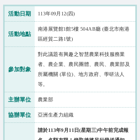
相關資源
活動日期
113年09月12(四)
智慧農業生態圈 FB
南港展覽館1館5樓 504AB廳 (臺北市南港
網站導覽
活動地點
區經貿二路1號)
English
對此議題有興趣之智慧農業科技服務業
者、農企業、農民團體、農民、農業部及
參加對象
所屬機關 (單位)、地方政府、學研法人
等。
主辦單位
農業部
協辦單位
亞洲生產力組織
請於
113年9月11日(星期三)中午前
完成報