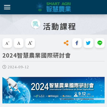
跳
到
主
:::
智農百
智農新
農糧產
產業紀
智慧農
要
活動課程
內
智農是什麼
容
活動課
漁產業
技術介
技術轉
區
知識專區
塊
跳過此工具列請按[Enter]，繼續則按[Tab]
畜禽產
資料集
新知與活動
2024智慧農業國際研討會
亮點專
推動實例
十年築底
2024-09-12
影音區
技服專區
技術專區