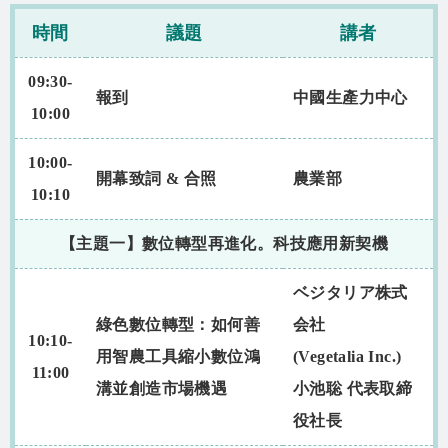
時間
議題
講者
09:30-
報到
中國生產力中心
10:00
10:00-
開幕致詞 & 合照
農業部
10:10
【主題一】數位轉型再進化。科技應用新契機
ベジタリア株式
綠色數位轉型：如何善
会社
10:10-
用智農工具縮小數位鴻
(Vegetalia Inc.)
11:00
溝並創造市場機遇
小池聡 代表取締
役社長