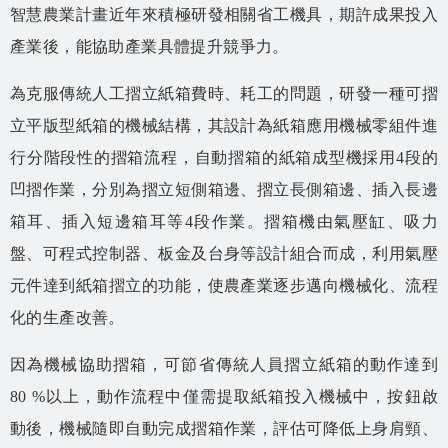
智慧農業計畫近年來積極研發相關省工機具，期許成果投入
產業後，能協助產業具體提升競爭力。
為克服傳統人工摺立紙箱費時、耗工的問題，研發一種可摺
立平版型紙箱的機械結構，其設計為紙箱應用機械零組件進
行分階段性的摺箱流程，自動摺箱的紙箱成型機採用4段的
凹摺作業，分別為摺立短側箱邊、摺立長側箱邊、插入長邊
箱耳、插入短邊箱耳等4段作業。摺箱機由氣壓缸、吸力
盤、可程式控制器、板金及台身等設計組合而成，利用氣壓
元件達到紙箱摺立的功能，使農產業逐步邁向機械化、流程
化的生產改善。
因為機械協助摺箱，可節省傳統人員摺立紙箱的動作達到
80 %以上，動作流程中僅需提取紙箱投入機械中，按鈕啟
動後，機械隨即自動完成摺箱作業，評估可降低上身肩頸、