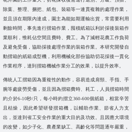
相關資源
除葉、整理、捆把、紙包、裝箱等一連貫複雜的處理作業，
智慧農業生態圈 FB
並且須在期限內達成，園主為能如期運輸出貨，常需要利用
剩餘時間，事先進行摺箱作業，囤積紙箱以利於採後裝箱作
網站導覽
業順利，惟耗佔空間且費時、費工。為了減輕花農工作負荷
English
及避免受傷，協助採後處理作業的裝箱作業。本研究開發自
動摺箱的紙箱成型機，利用機械化部份協助切花採後一貫化
作業程序，達到摺箱機械作業分工的效果，以提升效率。
傳統人工摺箱因為重複性的動作，容易造成肩頸、手指、手
腕等處疲勞受傷，並且因為摺箱費時、耗工，人員摺箱時間
約介於6-10秒/只，每小時約摺立360-600個紙箱，相當辛苦
且枯燥，因此希望研發摺箱機，以輔助作業、節省人力支
出，並達到省工安全作業的重大目的及功效。且因應大環境
的改變，如少子化、農產業缺工、高齡化等問題逐年嚴重，