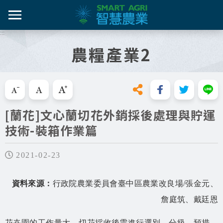
跳
到
主
:::
智農百
智農新
農糧產
產業紀
智慧農
要
農糧產業2
內
智農是什麼
容
活動課
漁產業
技術介
技術轉
區
知識專區
塊
跳過此工具列請按[Enter]，繼續則按[Tab]
畜禽產
資料集
新知與活動
[蘭花]文心蘭切花外銷採後處理與貯運
亮點專
技術-裝箱作業篇
推動實例
十年築底
影音區
2021-02-23
技服專區
資料來源：
行政院農業委員會臺中區農業改良場/張金元、
詹庭筑、戴廷恩
技術專區
花卉園的工作量大，切花採收後需進行選別、分級、預措、