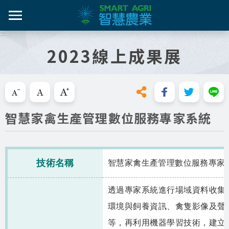
跳
到
主
:::
智農百
智農新
農糧產
產業紀
智慧農
要
2023線上成果展
內
智農是什麼
容
活動課
漁產業
技術介
技術轉
區
知識專區
塊
跳過此工具列請按[Enter]，繼續則按[Tab]
畜禽產
資料集
新知與活動
智慧家禽生產管理數位服務專家系統
亮點專
推動實例
十年築底
影音區
技術名稱
智慧家禽生產管理數位服務專家
技服專區
透過專家系統進行場域資料收集
技術專區
環境與飼養資訊、禽隻影像及聲
等，再利用機器學習技術，建立