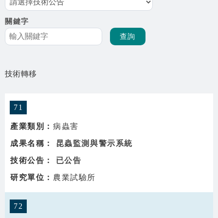
相關資源
關鍵字
智慧農業生態圈 FB
網站導覽
技術轉移
English
71
病蟲害
昆蟲監測與警示系統
已公告
農業試驗所
72