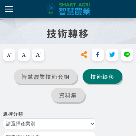
跳
到
主
:::
智農百
智農新
農糧產
產業紀
智慧農
要
技術轉移
內
智農是什麼
容
活動課
漁產業
技術介
技術轉
區
知識專區
塊
跳過此工具列請按[Enter]，繼續則按[Tab]
畜禽產
資料集
新知與活動
亮點專
智慧農業技術套組
技術轉移
推動實例
十年築底
影音區
資料集
技服專區
選擇分類
技術專區