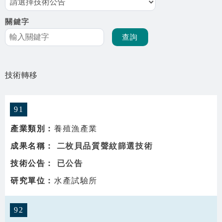
相關資源
關鍵字
智慧農業生態圈 FB
網站導覽
技術轉移
English
91
養殖漁產業
二枚貝品質聲紋篩選技術
已公告
水產試驗所
92