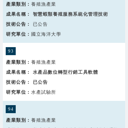
養殖漁產業
智慧蝦類養殖服務系統化管理技術
已公告
國立海洋大學
93
養殖漁產業
水產品數位轉型行銷工具軟體
已公告
水產試驗所
94
養殖漁產業