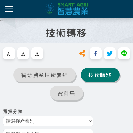
跳
到
主
:::
智農百
智農新
農糧產
產業紀
智慧農
要
技術轉移
內
智農是什麼
容
活動課
漁產業
技術介
技術轉
區
知識專區
塊
跳過此工具列請按[Enter]，繼續則按[Tab]
畜禽產
資料集
新知與活動
亮點專
智慧農業技術套組
技術轉移
推動實例
十年築底
影音區
資料集
技服專區
選擇分類
技術專區