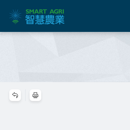
跳
到
主
要
內
:::
容
區
塊
跳過此工具列請按[Enter]，繼續則按[Tab]