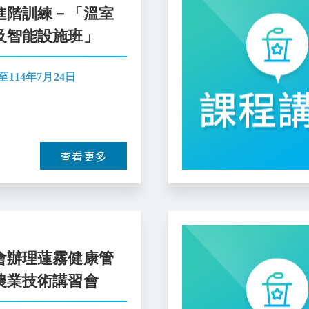
進階訓練－「溫室
及智能設施班」
至114年7月24日
查看更多
會辦理蓮霧健康管
農業技術講習會