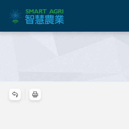
跳
到
主
要
內
:::
容
區
塊
跳過此工具列請按[Enter]，繼續則按[Tab]