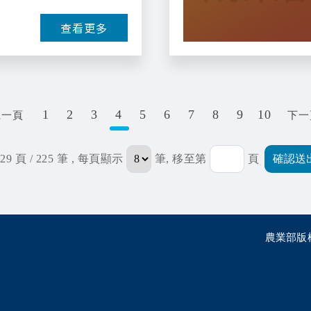
查看更多
1
2
3
4
5
6
7
8
9
10
上一頁
下一
29 頁 / 225 筆
, 每頁顯示
筆, 移至第
頁
農業部版權