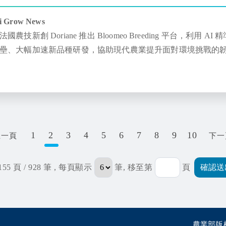
i Grow News
法國農技新創 Doriane 推出 Bloomeo Breeding 平台
壘、大幅加速新品種研發，協助現代農業提升面對環境挑戰的
1
2
3
4
5
6
7
8
9
10
上一頁
下一
155 頁 / 928 筆
, 每頁顯示
筆, 移至第
頁
農業部版權