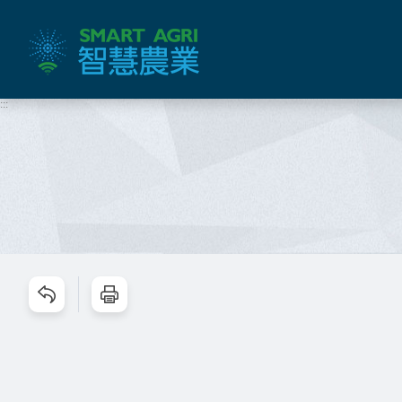
跳
到
主
要
內
:::
容
區
塊
跳過此工具列請按[Enter]，繼續則按[Tab]