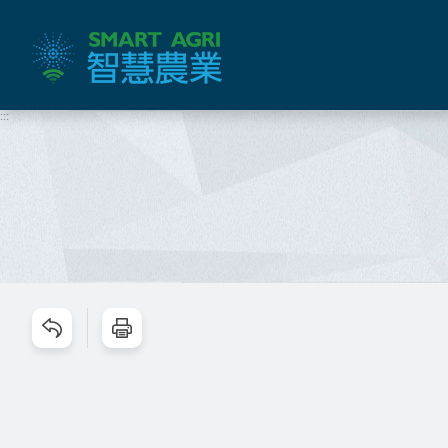
跳
到
主
要
內
:::
容
區
塊
跳過此工具列請按[Enter]，繼續則按[Tab]