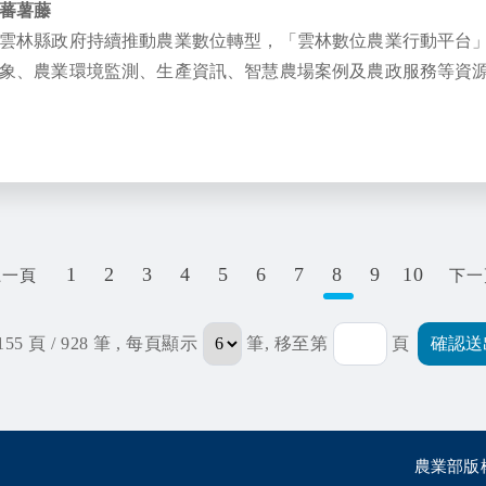
蕃薯藤
雲林縣政府持續推動農業數位轉型，「雲林數位農業行動平台」
象、農業環境監測、生產資訊、智慧農場案例及農政服務等資
協助農民即時掌握農業變化。
1
2
3
4
5
6
7
8
9
10
上一頁
下一
155 頁 / 928 筆
, 每頁顯示
筆, 移至第
頁
農業部版權