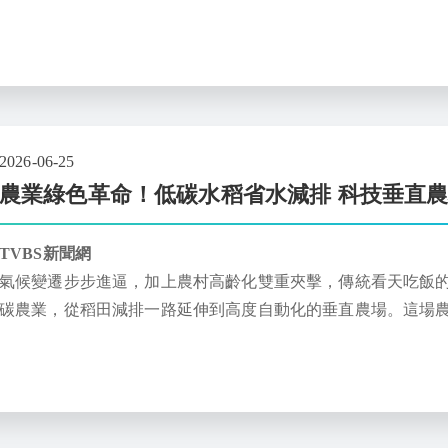
法，評估蘋果尺寸及成熟度，再以高吸力機械手臂採摘。
2026-06-25
農業綠色革命！低碳水稻省水減排 科技垂直
TVBS新聞網
氣候變遷步步進逼，加上農村高齡化雙重夾擊，傳統看天吃飯
碳農業，從稻田減排一路延伸到高度自動化的垂直農場。這場
省勞動力，更要強勢達成淨零排放的終極目標。