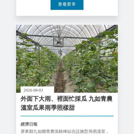
查看更多
推動及產學跨域合作，協助農業產業升級轉型，
打造具競爭力與永續發展能力的農業環境
2026-08-03
外面下大雨、裡面忙採瓜 九如青農
溫室瓜果雨季照樣甜
經濟日報
屏東縣九如鄉青農張銘峰結合設施型簡易溫室，