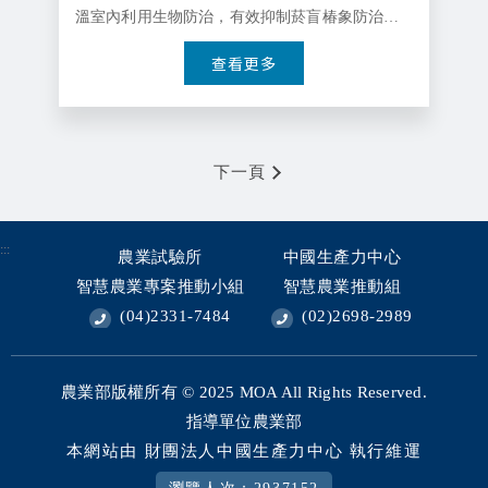
溫室內利用生物防治，有效抑制菸盲椿象防治銀
葉粉蝨等害蟲，讓溫室瓜果不受病蟲害及天氣影
查看更多
響，穩定美濃瓜的產量與品質，並深受消費者喜
愛，實現溫室設施農業的作物特色
下一頁
:::
農業試驗所
中國生產力中心
智慧農業專案推動小組
智慧農業推動組
(04)2331-7484
(02)2698-2989
農業部版權所有 © 2025
MOA All Rights Reserved.
指導單位農業部
本網站由 財團法人中國生產力中心 執行維運