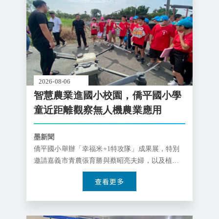
2026-08-06
智慧農業進國小校園，僑平國小學
童近距離觀察無人機農業應用
墨新聞
僑平國小舉辦「幸福米+1特攻隊」成果展，特別
邀請嘉義市青農張育勝與蔡昭亮夫婦，以及植保
機專家張志韋到場，實地示範大型植保無人機的
查看更多
智慧灌溉與精準噴灑技術。學生透過近距離觀察
自動定位與智慧化噴灑流程，不僅直觀感受科技
帶來的農業效率提升，更深刻體驗到現代智慧農