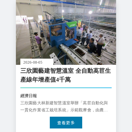
業的實務應用。
2026-08-05
三欣園藝建智慧溫室 全自動萵苣生
產線年增產值4千萬
經濟日報
三欣園藝大林新建智慧溫室舉辦「萵苣自動化與
一貫化作業省工栽培系統」示範觀摩會，由農試
所長王仕賢率隊共同展示智慧農業成果，智慧溫
查看更多
室結合自動化設備，有效提升4倍產能並降低人力
需求，大幅提升國產萵苣競爭力，為台灣設施農