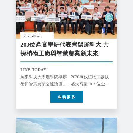
2026-08-07
203位產官學研代表齊聚屏科大 共
探植物工廠與智慧農業新未來
LINE TODAY
屏東科技大學農學院舉辦「2026高效植物工廠技
術與智慧農業交流論壇」，盛大齊聚 203 位全臺
產、官、學、研代表。本次論壇跨域串聯農業、
查看更多
智慧感測、生物科技、光電照明、自動化控制及
資訊科技等領域專家，深入剖析最新研究成果與
產業應用，全面展現植物工廠產業鏈的生產效能
與智慧農業發展效益。