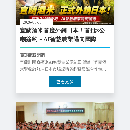
相關資源
智慧農業生態圈 FB
2026-08-08
宜蘭酒米首度外銷日本！首批3公
網站導覽
噸簽約～AI智慧農業邁向國際
English
葛瑪蘭新聞網
宜蘭壯圍鄉酒米AI智慧農業示範田舉辦「宜蘭酒
米豐收啟航－日本市場認購簽約暨國際合作備忘
錄簽署儀式。宜蘭酒米導入AI智慧農業技術，建
查看更多
立從田間管理、環境監測、品質驗證到生產履歷
追溯的完整生產模式，提升酒米品質與產業技
術，成功開啟宜蘭酒米進軍日本的國際競爭實力