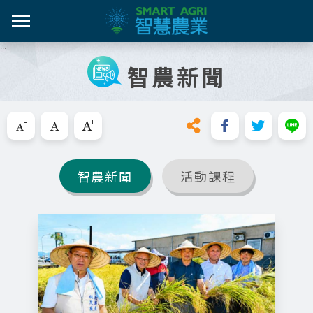
跳
到
主
:::
智農百
智農新
農糧產
產業紀
智慧農
要
智農新聞
內
智農是什麼
容
活動課
漁產業
技術介
技術轉
區
知識專區
塊
跳過此工具列請按[Enter]，繼續則按[Tab]
畜禽產
資料集
新知與活動
亮點專
智農新聞
活動課程
推動實例
十年築底
影音區
技服專區
技術專區